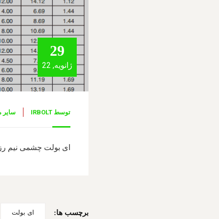
29
ژانویه, 22
توسط
IRBOLT
سایر 
ای بولت چشمی نیم رز
برچسب ها:
ای بولت